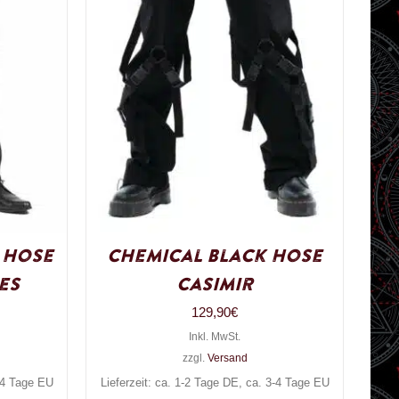
 Hose
Chemical Black Hose
es
Casimir
129,90
€
Inkl. MwSt.
zzgl.
Versand
3-4 Tage EU
Lieferzeit: ca. 1-2 Tage DE, ca. 3-4 Tage EU