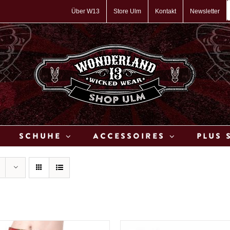
P
s
Über W13
Store Ulm
Kontakt
Newsletter
Schuhe
Accessoires
Plus 