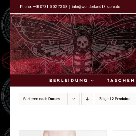
Zum
Phone:
+49 0731-6 02 73 58
|
info@wonderland13-store.de
Inhalt
springen
Bekleidung
Taschen
Sortieren nach
Datum
Zeige
12 Produkte