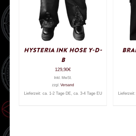
Hysteria Ink Hose Y-D-
Bra
B
129,90
€
Inkl. MwSt.
zzgl.
Versand
Lieferzeit: ca. 1-2 Tage DE, ca. 3-4 Tage EU
Lieferzeit