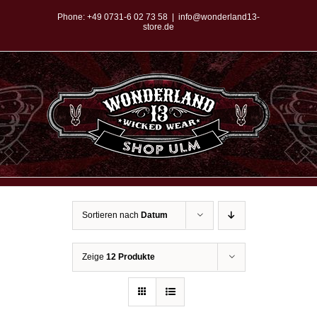
Zum
Phone:
+49 0731-6 02 73 58
|
info@wonderland13-
store.de
Inhalt
springen
Sortieren nach
Datum
Zeige
12 Produkte