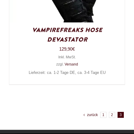
VampireFreaks Hose
Devastator
129,90
€
Inkl. MwSt.
zzgl.
Versand
Lieferzeit: ca. 1-2 Tage DE, ca. 3-4 Tage EU
zurück
1
2
3