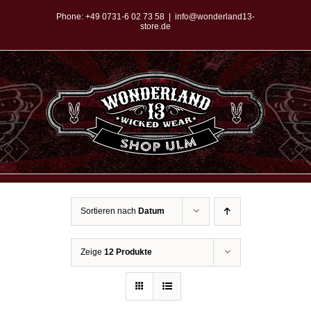
Zum
Phone:
+49 0731-6 02 73 58
|
info@wonderland13-
store.de
Inhalt
springen
Sortieren nach
Datum
Zeige
12 Produkte