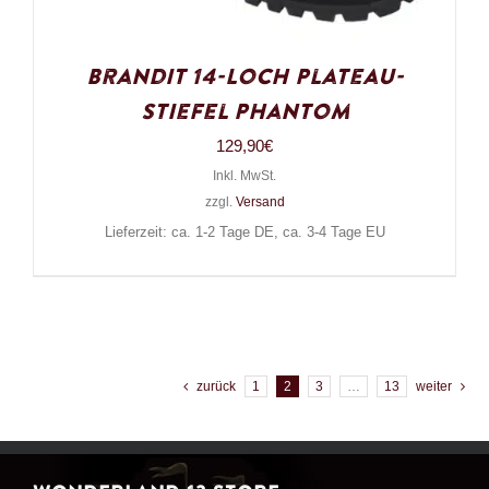
Brandit 14-Loch Plateau-
Stiefel Phantom
129,90
€
Inkl. MwSt.
zzgl.
Versand
Lieferzeit: ca. 1-2 Tage DE, ca. 3-4 Tage EU
zurück
1
2
3
…
13
weiter