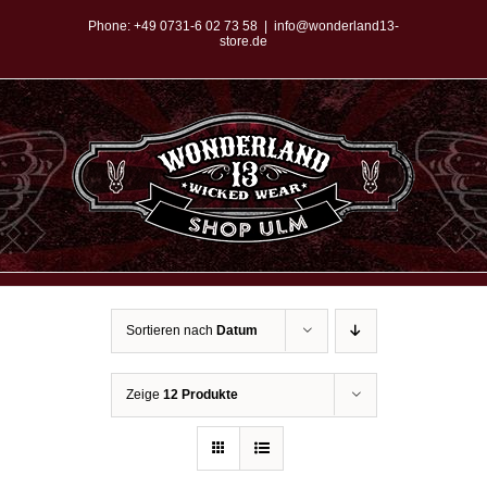
Zum
Phone:
+49 0731-6 02 73 58
|
info@wonderland13-
store.de
Inhalt
springen
Sortieren nach
Datum
Zeige
12 Produkte