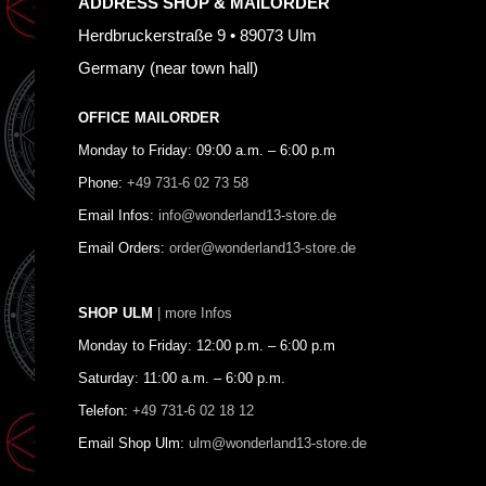
ADDRESS SHOP & MAILORDER
Herdbruckerstraße 9 • 89073 Ulm
Germany (near town hall)
OFFICE MAILORDER
Monday to Friday: 09:00 a.m. – 6:00 p.m
Phone:
+49 731-6 02 73 58
Email Infos:
info@wonderland13-store.de
Email Orders:
order@wonderland13-store.de
SHOP ULM
| more Infos
Monday to Friday: 12:00 p.m. – 6:00 p.m
Saturday: 11:00 a.m. – 6:00 p.m.
Telefon:
+49 731-6 02 18 12
Email Shop Ulm:
ulm@wonderland13-store.de