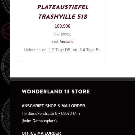
Plateaustiefel
Trashville 518
169,90
€
Inkl. MwSt.
zzgl.
Versand
Lieferzeit: ca. 1-2 Tage DE, ca. 3-4 Tage EU
WONDERLAND 13 STORE
ANSCHRIFT SHOP & MAILORDER
Herdbruckerstraße 9 • 89073 Ulm
(beim Rathausplatz)
OFFICE MAILORDER