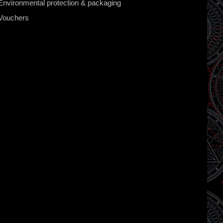
Environmental protection & packaging
Vouchers