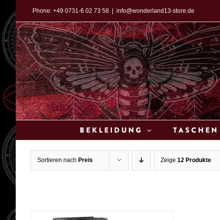
Zum
Phone:
+49 0731-6 02 73 58
|
info@wonderland13-store.de
Inhalt
springen
Bekleidung
Taschen
Sortieren nach
Preis
Zeige
12 Produkte