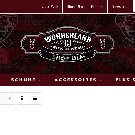
P
s
Über W13
Store Ulm
Kontakt
Newsletter
Schuhe
Accessoires
Plus 