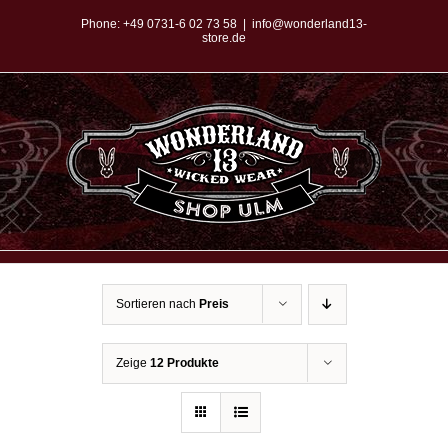
Zum
Phone:
+49 0731-6 02 73 58
|
info@wonderland13-
store.de
Inhalt
springen
Sortieren nach
Preis
Zeige
12 Produkte