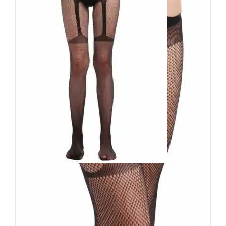
Erogance Strumpfhose Tanja
12,90
€
Inkl. MwSt.
zzgl.
Versand