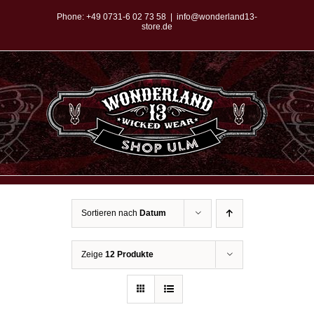
Zum
Phone:
+49 0731-6 02 73 58
|
info@wonderland13-
store.de
Inhalt
springen
Sortieren nach
Datum
Zeige
12 Produkte