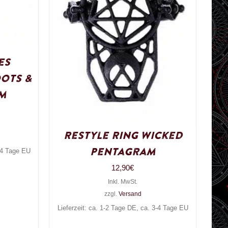
es
ots &
m
Restyle Ring Wicked
Pentagram
3-4 Tage EU
12,90
€
Inkl. MwSt.
zzgl.
Versand
Lieferzeit: ca. 1-2 Tage DE, ca. 3-4 Tage EU