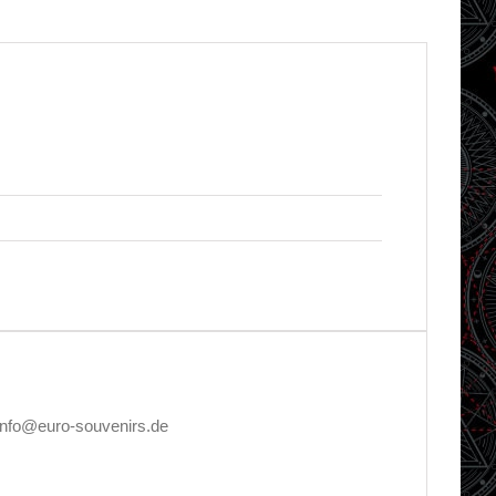
nfo@euro-souvenirs.de