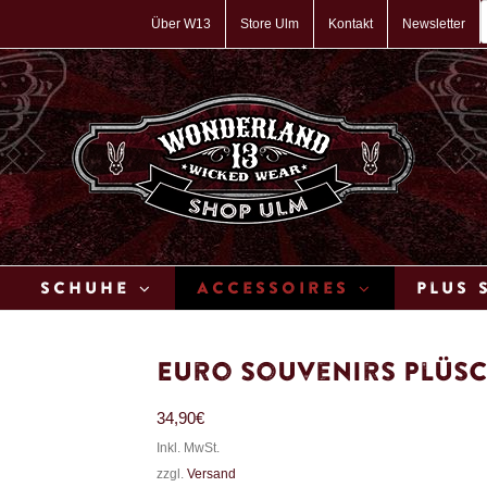
P
s
Über W13
Store Ulm
Kontakt
Newsletter
Schuhe
Accessoires
Plus 
Euro Souvenirs Plüs
34,90
€
Inkl. MwSt.
zzgl.
Versand