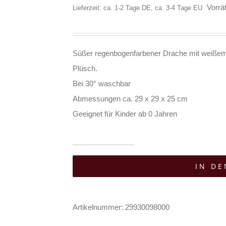
Vorrät
Lieferzeit: ca. 1-2 Tage DE, ca. 3-4 Tage EU
Süßer regenbogenfarbener Drache mit weißem
Plüsch.
Bei 30° waschbar
Abmessungen ca. 29 x 29 x 25 cm
Geeignet für Kinder ab 0 Jahren
Euro
IN D
Souvenirs
Plüschtier
Rainbow
Artikelnummer:
29930098000
Dragon