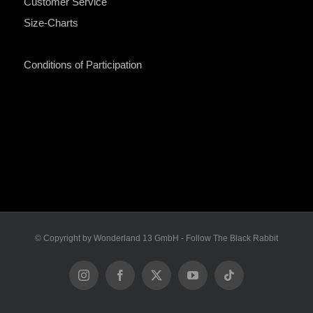
Customer Service
Size-Charts
Conditions of Participation
© Copyright by Wonderland 13 GmbH - Follow The Black Rabbit
Instagram
Facebook
X
YouTube
Tiktok