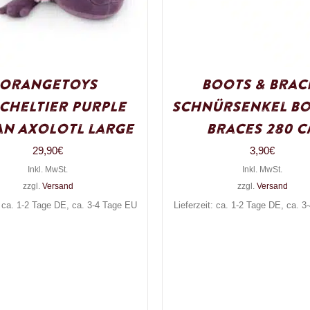
OrangeToys
Boots & Brac
cheltier Purple
Schnürsenkel Bo
n Axolotl large
Braces 280 c
29,90
€
3,90
€
Inkl. MwSt.
Inkl. MwSt.
zzgl.
Versand
zzgl.
Versand
: ca. 1-2 Tage DE, ca. 3-4 Tage EU
Lieferzeit: ca. 1-2 Tage DE, ca. 