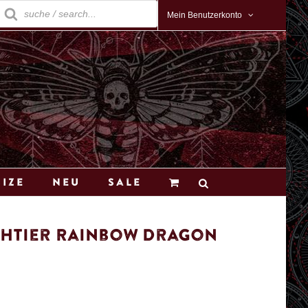
roducts
earch
Mein Benutzerkonto
Size
Neu
Sale
chtier Rainbow Dragon