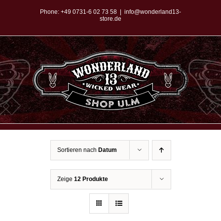
Zum
Phone:
+49 0731-6 02 73 58
|
info@wonderland13-
store.de
Inhalt
springen
Sortieren nach
Datum
Zeige
12 Produkte