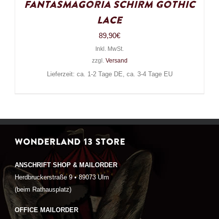
Fantasmagoria Schirm Gothic
Lace
89,90
€
Inkl. MwSt.
zzgl.
Versand
Lieferzeit: ca. 1-2 Tage DE, ca. 3-4 Tage EU
WONDERLAND 13 STORE
ANSCHRIFT SHOP & MAILORDER
Herdbruckerstraße 9 • 89073 Ulm
(beim Rathausplatz)
OFFICE MAILORDER