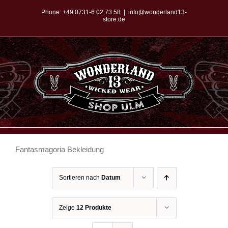
Zum
Phone:
+49 0731-6 02 73 58
|
info@wonderland13-
store.de
Inhalt
springen
Fantasmagoria Bekleidung
Sortieren nach
Datum
Zeige
12 Produkte