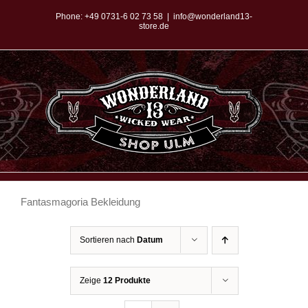
Zum
Phone:
+49 0731-6 02 73 58
|
info@wonderland13-
store.de
Inhalt
springen
Fantasmagoria Bekleidung
Sortieren nach
Datum
Zeige
12 Produkte