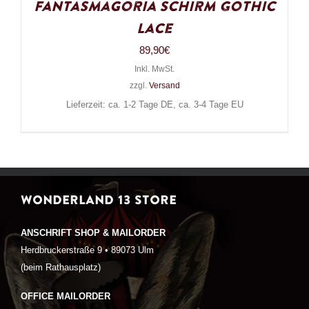
Fantasmagoria Schirm Gothic
Lace
89,90
€
Inkl. MwSt.
zzgl.
Versand
Lieferzeit: ca. 1-2 Tage DE, ca. 3-4 Tage EU
WONDERLAND 13 STORE
ANSCHRIFT SHOP & MAILORDER
Herdbruckerstraße 9 • 89073 Ulm
(beim Rathausplatz)
OFFICE MAILORDER