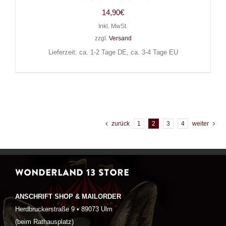
14,90
€
Inkl. MwSt.
zzgl.
Versand
Lieferzeit: ca. 1-2 Tage DE, ca. 3-4 Tage EU
zurück
1
2
3
4
weiter
WONDERLAND 13 STORE
ANSCHRIFT SHOP & MAILORDER
Herdbruckerstraße 9 • 89073 Ulm
(beim Rathausplatz)