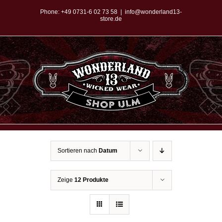
Zum
Phone:
+49 0731-6 02 73 58
|
info@wonderland13-
store.de
Inhalt
springen
Sortieren nach
Datum
Zeige
12 Produkte