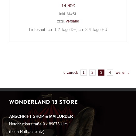
14,90
€
Inkl. MwSt.
zzgl.
Versand
Lieferzeit: ca. 1-2 Tage DE, ca. 3-4 Tage EU
zurück
1
2
3
4
weiter
WONDERLAND 13 STORE
ANSCHRIFT SHOP & MAILORDER
Herdbruckerstraße 9 • 89073 Ulm
(beim Rathausplatz)