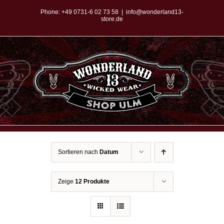
Zum
Phone:
+49 0731-6 02 73 58
|
info@wonderland13-
store.de
Inhalt
springen
Sortieren nach
Datum
Zeige
12 Produkte