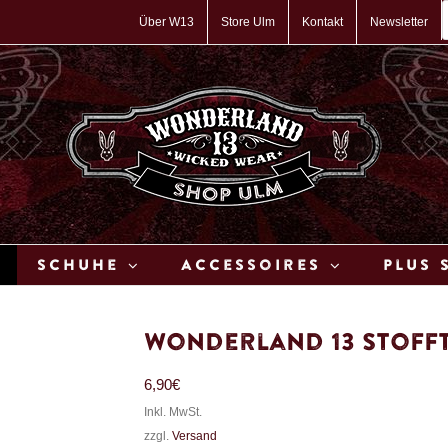
P
s
Über W13
Store Ulm
Kontakt
Newsletter
Schuhe
Accessoires
Plus 
Wonderland 13 Stoff
6,90
€
Inkl. MwSt.
zzgl.
Versand