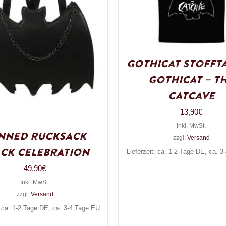
Gothicat Stofft
Gothicat – T
Catcave
13,90
€
Inkl. MwSt.
nned Rucksack
zzgl.
Versand
ck Celebration
Lieferzeit: ca. 1-2 Tage DE, ca. 
49,90
€
Inkl. MwSt.
zzgl.
Versand
: ca. 1-2 Tage DE, ca. 3-4 Tage EU