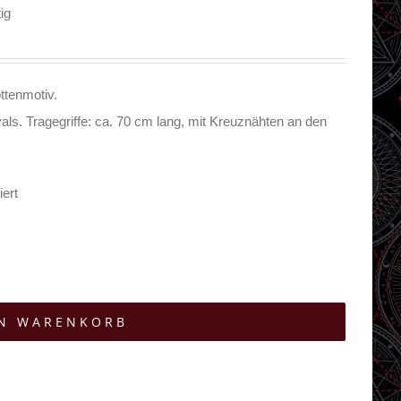
ig
ttenmotiv.
als. Tragegriffe: ca. 70 cm lang, mit Kreuznähten an den
ert
EN WARENKORB