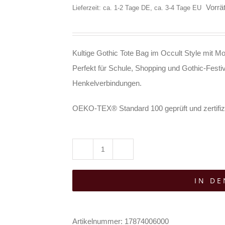
Vorrät
Lieferzeit: ca. 1-2 Tage DE, ca. 3-4 Tage EU
Kultige Gothic Tote Bag im Occult Style mit Mo
Perfekt für Schule, Shopping und Gothic-Festiv
Henkelverbindungen.
OEKO-TEX® Standard 100 geprüft und zertifizi
Wonderland
13
IN D
Stofftasche
Mystic
Moth
Artikelnummer:
17874006000