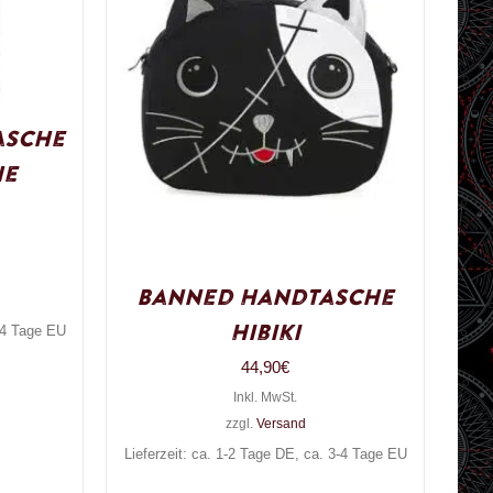
asche
he
Banned Handtasche
Hibiki
3-4 Tage EU
44,90
€
Inkl. MwSt.
zzgl.
Versand
Lieferzeit: ca. 1-2 Tage DE, ca. 3-4 Tage EU