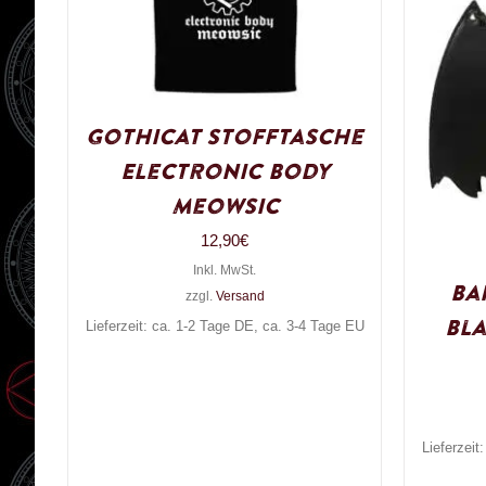
Gothicat Stofftasche
Electronic Body
Meowsic
12,90
€
Inkl. MwSt.
Ba
zzgl.
Versand
Bla
Lieferzeit: ca. 1-2 Tage DE, ca. 3-4 Tage EU
Lieferzeit