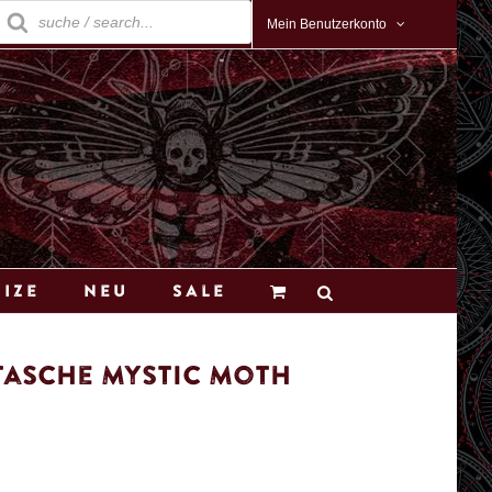
roducts
earch
Mein Benutzerkonto
Size
Neu
Sale
tasche Mystic Moth