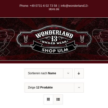
Zum
Phone:
+49 0731-6 02 73 58
|
info@wonderland13-
store.de
Inhalt
springen
Sortieren nach
Name
Zeige
12 Produkte