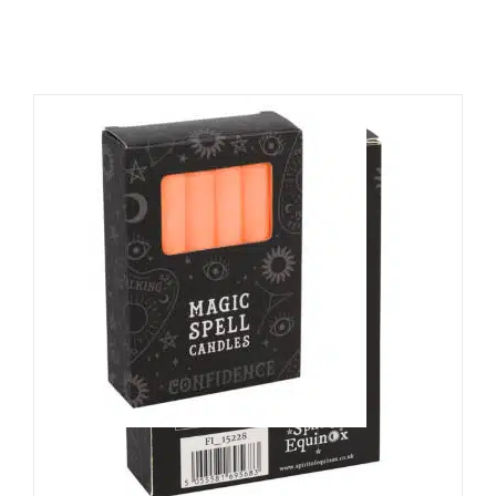
Spirit of Equinox Kerzenset
Confidence Spell