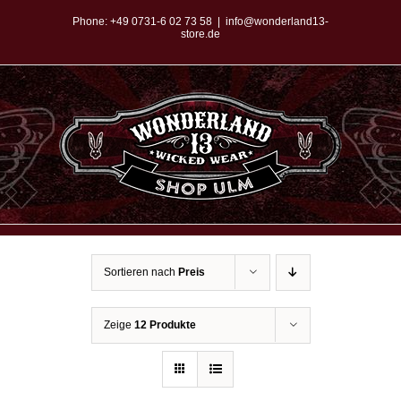
Zum
Phone:
+49 0731-6 02 73 58
|
info@wonderland13-
store.de
Inhalt
springen
Sortieren nach
Preis
Zeige
12 Produkte