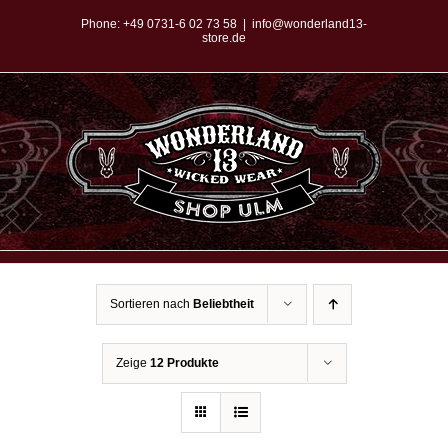
Zum
Phone:
+49 0731-6 02 73 58
|
info@wonderland13-
store.de
Inhalt
springen
Sortieren nach
Beliebtheit
Zeige
12 Produkte