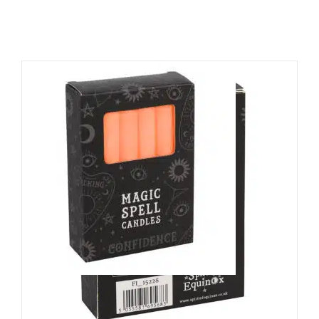
Spirit of Equinox Kerzenset
Confidence Spell