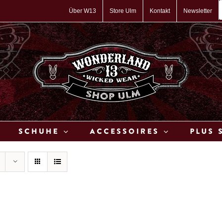
P
s
Über W13
Store Ulm
Kontakt
Newsletter
Schuhe
Accessoires
Plus 