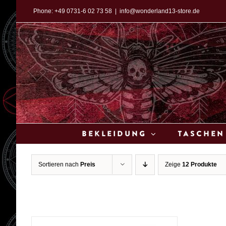
Zum
Phone:
+49 0731-6 02 73 58
|
info@wonderland13-store.de
Inhalt
springen
Bekleidung
Taschen
Sortieren nach
Preis
Zeige
12 Produkte