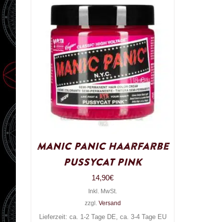
Manic Panic Haarfarbe
Pussycat Pink
14,90
€
Inkl. MwSt.
zzgl.
Versand
Lieferzeit: ca. 1-2 Tage DE, ca. 3-4 Tage EU