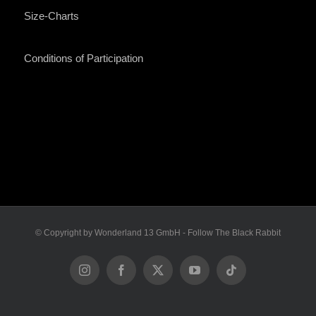
Size-Charts
Conditions of Participation
© Copyright by Wonderland 13 GmbH - Follow The Black Rabbit
Instagram
Facebook
X
YouTube
Tiktok