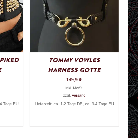
piked
Tommy Vowles
e
Harness Gotte
149,90
€
Inkl. MwSt.
zzgl.
Versand
3-4 Tage EU
Lieferzeit: ca. 1-2 Tage DE, ca. 3-4 Tage EU