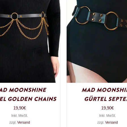
ad Moonshine
Mad Moonshi
el Golden Chains
Gürtel Sept
19,90
€
19,90
€
Inkl. MwSt.
Inkl. MwSt.
zzgl.
Versand
zzgl.
Versand