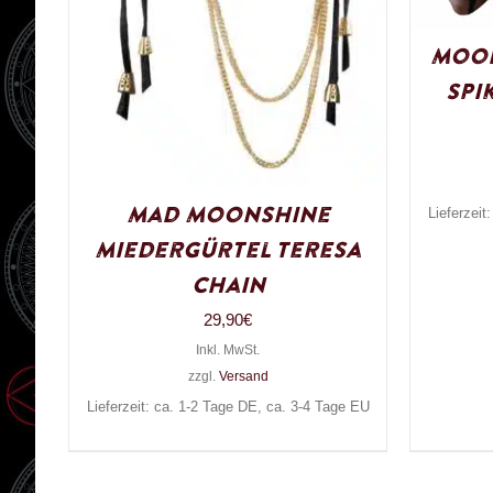
Moon
Spi
Mad Moonshine
Lieferzeit
Miedergürtel Teresa
Chain
29,90
€
Inkl. MwSt.
zzgl.
Versand
Lieferzeit: ca. 1-2 Tage DE, ca. 3-4 Tage EU