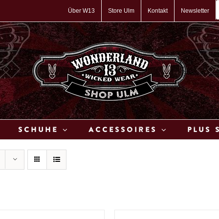
P
s
Über W13
Store Ulm
Kontakt
Newsletter
Schuhe
Accessoires
Plus 