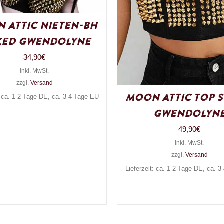
 Attic Nieten-BH
ked Gwendolyne
34,90
€
Inkl. MwSt.
zzgl.
Versand
Moon Attic Top S
: ca. 1-2 Tage DE, ca. 3-4 Tage EU
Gwendolyn
49,90
€
Inkl. MwSt.
zzgl.
Versand
Lieferzeit: ca. 1-2 Tage DE, ca. 