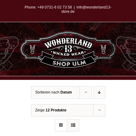
Zum
Phone:
+49 0731-6 02 73 58
|
info@wonderland13-
store.de
Inhalt
springen
Sortieren nach
Datum
Zeige
12 Produkte