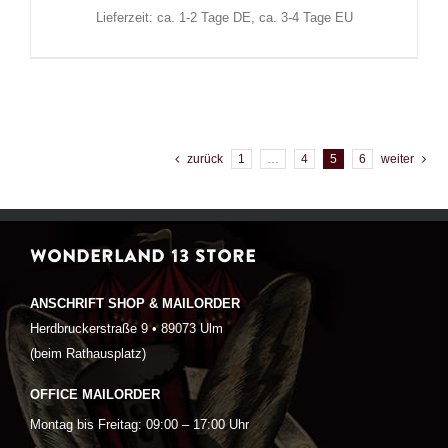
Lieferzeit: ca. 1-2 Tage DE, ca. 3-4 Tage EU
zurück
1
…
4
5
6
weiter
WONDERLAND 13 STORE
ANSCHRIFT SHOP & MAILORDER
Herdbruckerstraße 9 • 89073 Ulm
(beim Rathausplatz)
OFFICE MAILORDER
Montag bis Freitag: 09:00 – 17:00 Uhr