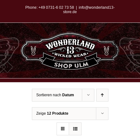
Zum
Phone:
+49 0731-6 02 73 58
|
info@wonderland13-
store.de
Inhalt
springen
Sortieren nach
Datum
Zeige
12 Produkte