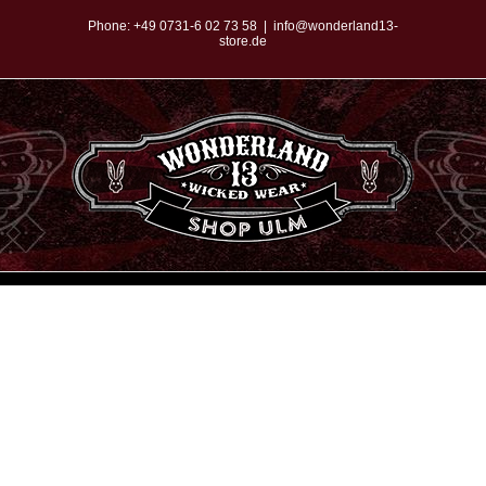
Zum
Phone:
+49 0731-6 02 73 58
|
info@wonderland13-
store.de
Inhalt
springen