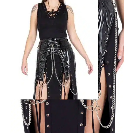
Heartless Lackgürtel Odette
34,90
€
Inkl. MwSt.
zzgl.
Versand