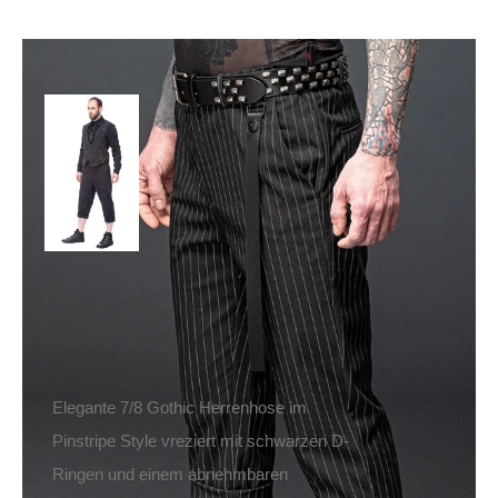
Queen of Darkness
Hose Elegant
Pinstripe Short
109,90
€
Inkl. MwSt.
zzgl.
Versand
Lieferzeit: ca. 1-2 Tage DE, ca. 3-4 Tage EU
Elegante 7/8 Gothic Herrenhose im
Pinstripe Style vreziert mit schwarzen D-
Ringen und einem abnehmbaren