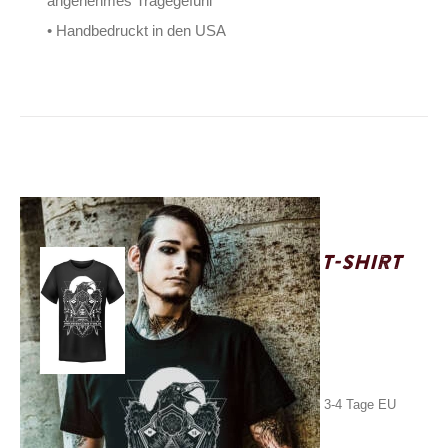
angenehmes Tragegefühl
• Handbedruckt in den USA
Wonderland 13 T-Shirt
Mystic Raven
24,90
€
Inkl. MwSt.
zzgl.
Versand
Lieferzeit: ca. 1-2 Tage DE, ca. 3-4 Tage EU