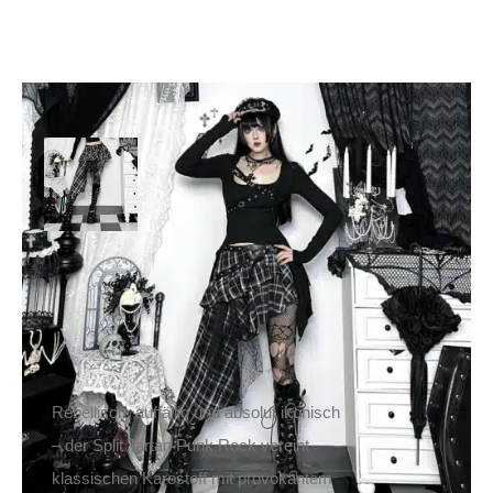
Moon Attic Rock Split
Tartan Punk
49,90
€
Inkl. MwSt.
zzgl.
Versand
Lieferzeit: ca. 1-2 Tage DE, ca. 3-4 Tage EU
Rebellisch, auffällig und absolut ikonisch
– der Split Tartan Punk Rock vereint
klassischen Karostoff mit provokantem