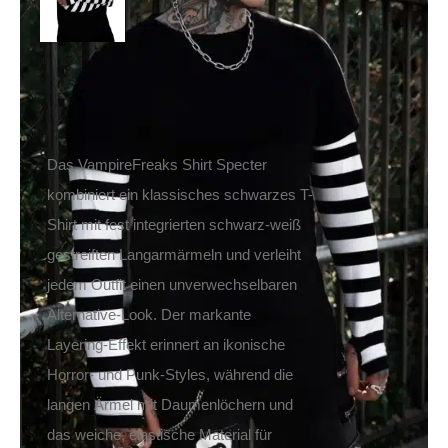
Inkl. MwSt.
zzgl.
Versand
Lieferzeit: ca. 1-2 Tage DE, ca. 3-4 Tage EU
Das VampireFreaks Shirt Specter
kombiniert ein klassisches schwarzes T-
Shirt mit fest integrierten schwarz-weiß
gestreiften Langarmärmeln und verleiht
jedem Outfit einen unverwechselbaren
Alternative-Look. Der markante
Layering-Effekt erinnert an ikonische
Horror- und Punk-Styles, während die
langen Ärmel mit Daumenlöchern und
das weiche, elastische Material für