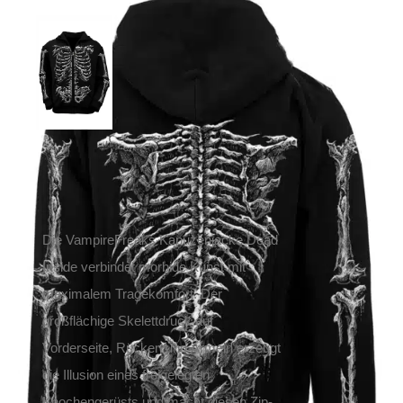
VampireFreaks Zip-
Hoody Dead Inside
59,90
€
Inkl. MwSt.
zzgl.
Versand
Lieferzeit: ca. 1-2 Tage DE, ca. 3-4 Tage EU
Die VampireFreaks Kapuzenjacke Dead
Inside verbindet morbide Kunst mit
maximalem Tragekomfort. Der
großflächige Skelettdruck auf
Vorderseite, Rücken und Ärmeln erzeugt
die Illusion eines freigelegten
Knochengerüsts und macht diesen Zip-