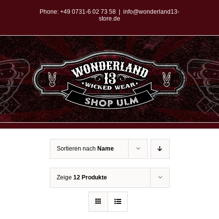
Zum
Phone:
+49 0731-6 02 73 58
|
info@wonderland13-
store.de
Inhalt
springen
Sortieren nach
Name
Zeige
12 Produkte