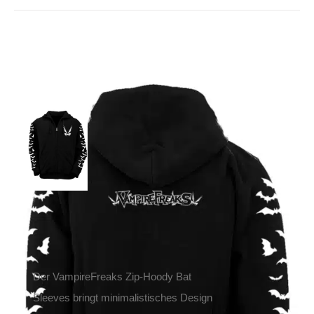
VampireFreaks Zip-
Hoody Bat Sleeves
59,90
€
Inkl. MwSt.
zzgl.
Versand
Lieferzeit: ca. 1-2 Tage DE, ca. 3-4 Tage EU
Der VampireFreaks Zip-Hoody Bat
Sleeves bringt minimalistisches Design