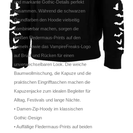
und markante Gothic-Details perfekt
zusammen. Während die schwarzen
Grundfarben den Hoodie vielseitig
kombinierbar machen, sorgen die
weißen Fledermaus-Prints auf den
Ärmeln sowie das VampireFreaks-Logo
auf Brust und Rücken für einen
unverwechselbaren Look. Die weiche
Baumwollmischung, die Kapuze und die
praktischen Eingrifftaschen machen die
Kapuzenjacke zum idealen Begleiter für
Alltag, Festivals und lange Nächte.
• Damen-Zip-Hoody im klassischen
Gothic-Design
• Auffällige Fledermaus-Prints auf beiden