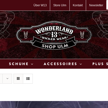
P
s
Über W13
Store Ulm
Kontakt
Newsletter
Schuhe
Accessoires
Plus 