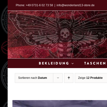
Zum
Phone:
+49 0731-6 02 73 58
|
info@wonderland13-store.de
Inhalt
springen
Bekleidung
Taschen
Sortieren nach
Datum
Zeige
12 Produkte