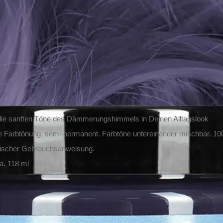
c Panic Haarfarbe Twilight Blue
t.
sand
it: ca. 1-2 Tage DE, ca. 3-4 Tage EU
die sanften Töne des Dämmerungshimmels in Deinen Alltagslook
 Farbtönung, semi-permanent. Farbtöne untereinander mischbar. 100
lischer Gebrauchsanweisung.
ca. 118 ml