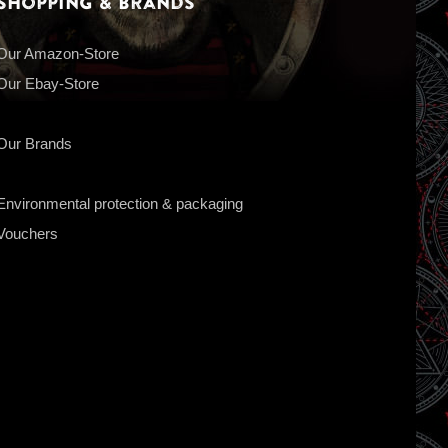
Shopping & Brands
Our Amazon-Store
Our Ebay-Store
Our Brands
Environmental protection & packaging
Vouchers