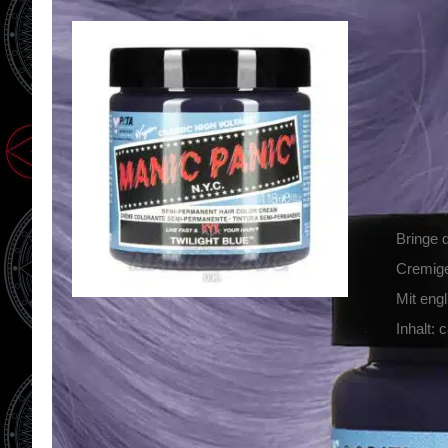
Mani
14,90
€
Inkl. MwS
zzgl.
Ver
Lieferze
Bringe 
Cremige
Mit eng
Inhalt: 