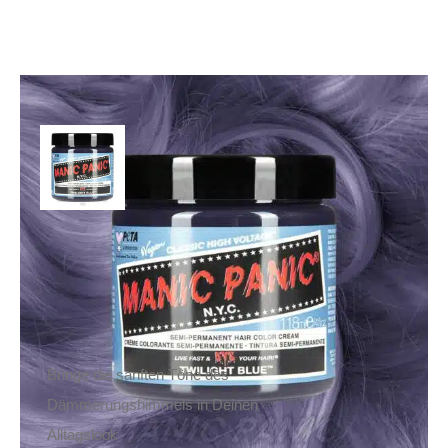
Manic Panic Haarfarbe
Twilight Blue
14,90
€
Inkl. MwSt.
zzgl.
Versand
Lieferzeit: ca. 1-2 Tage DE, ca. 3-4 Tage EU
Bringe die sanften Töne des
Dämmerungshimmels in Deinen
Alltagslook