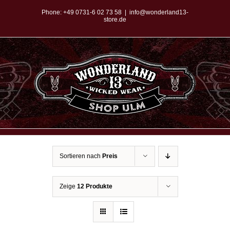
Zum
Phone:
+49 0731-6 02 73 58
|
info@wonderland13-
store.de
Inhalt
springen
Sortieren nach
Preis
Zeige
12 Produkte