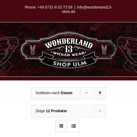
Zum
Phone:
+49 0731-6 02 73 58
|
info@wonderland13-
store.de
Inhalt
springen
Sortieren nach
Datum
Zeige
12 Produkte