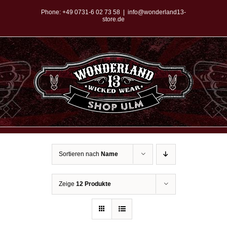
Zum
Phone:
+49 0731-6 02 73 58
|
info@wonderland13-
store.de
Inhalt
springen
Sortieren nach
Name
Zeige
12 Produkte