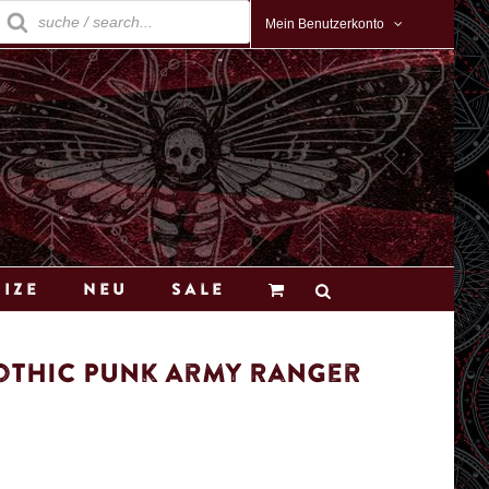
roducts
earch
Mein Benutzerkonto
Size
Neu
Sale
othic Punk Army Ranger