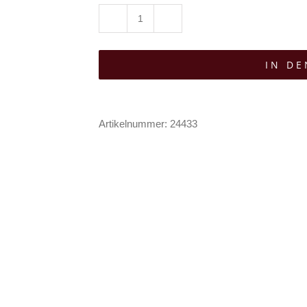
Angry
Itch
IN D
20-
Loch
Gothic
Artikelnummer:
24433
Punk
Army
Ranger
Lack-
Lederstiefel
Menge