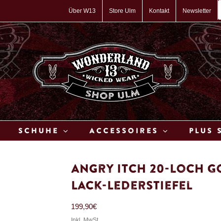
P
s
Über W13
Store Ulm
Kontakt
Newsletter
Schuhe
Accessoires
Plus 
Angry Itch 20-Loch G
Lack-Lederstiefel
199,90
€
Inkl. MwSt.