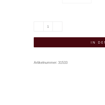
Banned
Hose
IN D
Esmeray
Menge
Artikelnummer:
31533