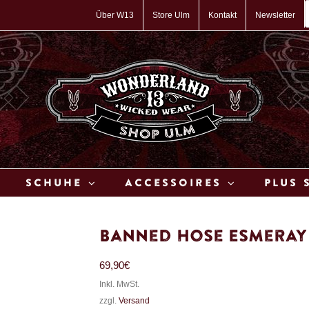
P
s
Über W13
Store Ulm
Kontakt
Newsletter
Schuhe
Accessoires
Plus 
Banned Hose Esmeray
69,90
€
Inkl. MwSt.
zzgl.
Versand