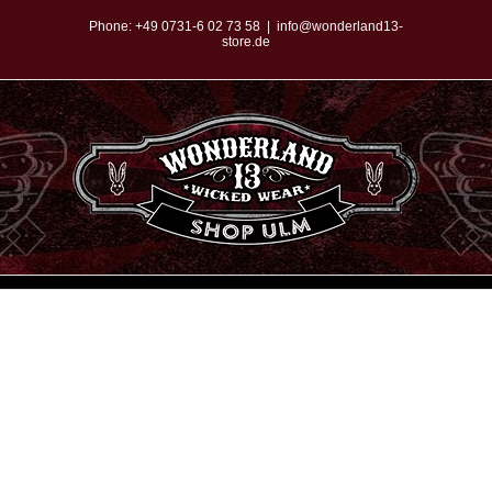
Zum
Phone:
+49 0731-6 02 73 58
|
info@wonderland13-
store.de
Inhalt
springen