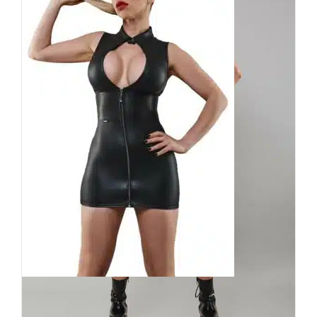
Demoniq Kleid Rafaela
99,90
€