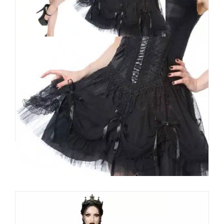
Sinister Minikleid Gothic
Flower
99,90
€
Inkl. MwSt.
zzgl.
Versand
Lieferzeit: ca. 1-2 Tage DE, ca. 3-4 Tage EU