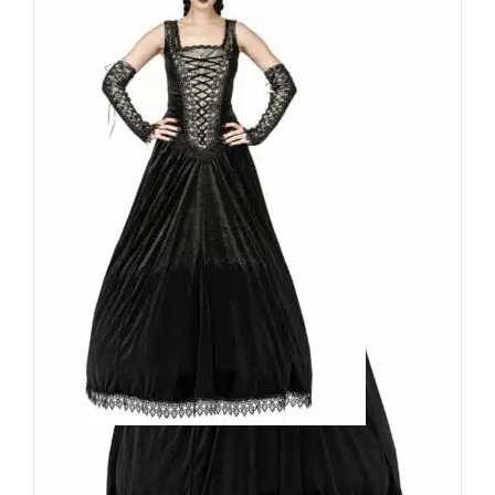
Sinister Kleid Brethar
189,90
€