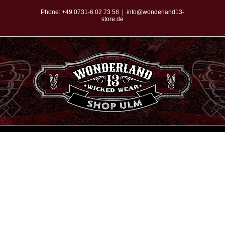
Zum
Phone:
+49 0731-6 02 73 58
|
info@wonderland13-
store.de
Inhalt
springen