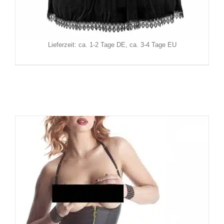
189,90
€
Inkl. MwSt.
zzgl.
Versand
Lieferzeit: ca. 1-2 Tage DE, ca. 3-4 Tage EU