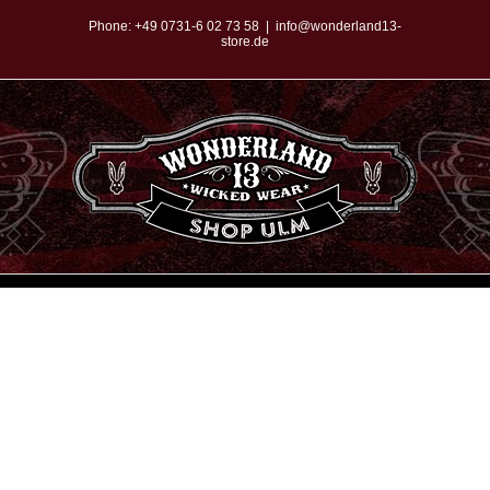
Zum
Phone:
+49 0731-6 02 73 58
|
info@wonderland13-
store.de
Inhalt
springen