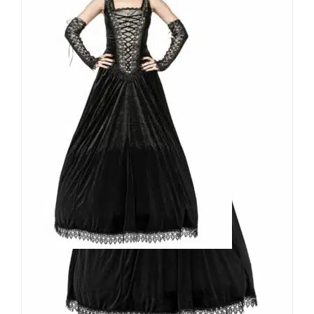
Sinister Kleid Brethar
189,90
€
Inkl. MwSt.