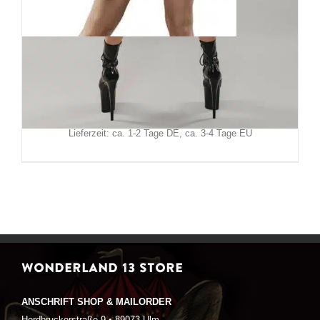
Demoniq Kleid Perlita
99,90
€
Inkl. MwSt.
zzgl.
Versand
Lieferzeit: ca. 1-2 Tage DE, ca. 3-4 Tage EU
WONDERLAND 13 STORE
ANSCHRIFT SHOP & MAILORDER
Herdbruckerstraße 9 • 89073 Ulm