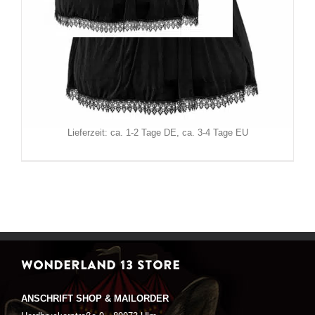
Sinister Kleid Brethar
189,90
€
Inkl. MwSt.
zzgl.
Versand
Lieferzeit: ca. 1-2 Tage DE, ca. 3-4 Tage EU
WONDERLAND 13 STORE
ANSCHRIFT SHOP & MAILORDER