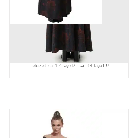
Killstar Kleid Neves Nightmare
89,90
€
Inkl. MwSt.
zzgl.
Versand
Lieferzeit: ca. 1-2 Tage DE, ca. 3-4 Tage EU