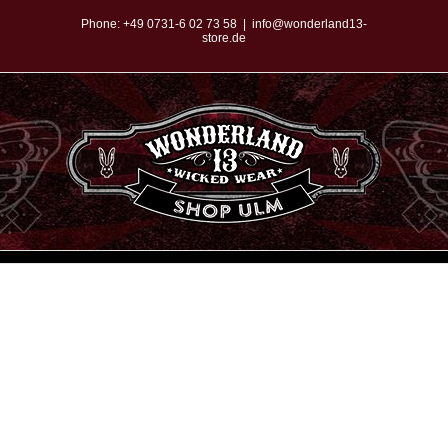
Zum
Phone:
+49 0731-6 02 73 58
|
info@wonderland13-
store.de
Inhalt
springen