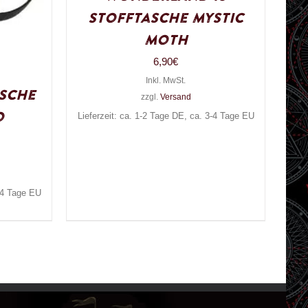
Stofftasche Mystic
Moth
6,90
€
Inkl. MwSt.
asche
zzgl.
Versand
o
Lieferzeit: ca. 1-2 Tage DE, ca. 3-4 Tage EU
3-4 Tage EU