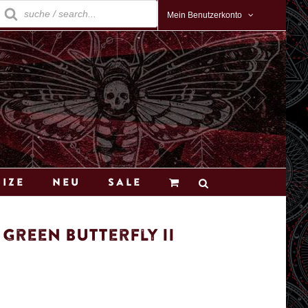
roducts
earch
Mein Benutzerkonto
Size
Neu
Sale
Green Butterfly II