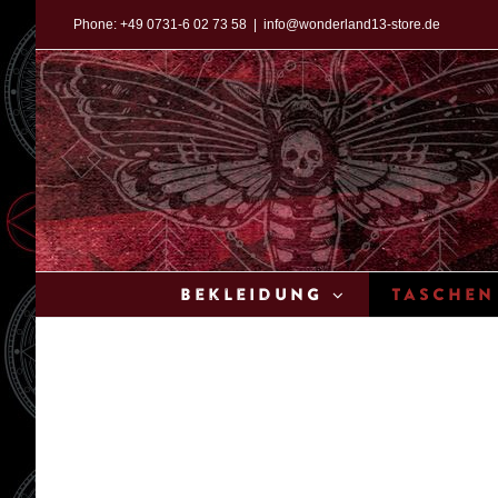
Zum
Phone:
+49 0731-6 02 73 58
|
info@wonderland13-store.de
Inhalt
springen
Bekleidung
Taschen