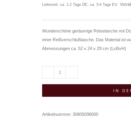
Vorrät
Lieferzeit: ca. 1-2 Tage DE, ca. 3-4 Tage EU
Wunderschöne geräumige Reisetasche mit Dop
einer Reißverschlußtasche. Das Material ist 
Abmessungen ca. 52 x 24 x 29 cm (LxBxH)
Barmetal
Reisetasche
IN D
Green
Butterfly
II
Artikelnummer:
30805098000
Menge