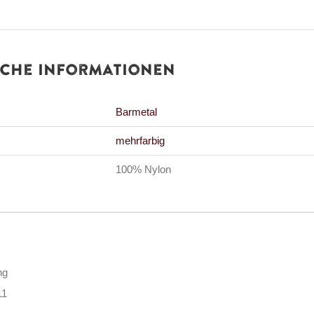
iche Informationen
Barmetal
mehrfarbig
100% Nylon
ng
11