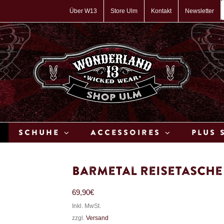
P
s
Über W13
Store Ulm
Kontakt
Newsletter
Schuhe
Accessoires
Plus 
Barmetal Reisetasche 
69,90
€
Inkl. MwSt.
zzgl.
Versand