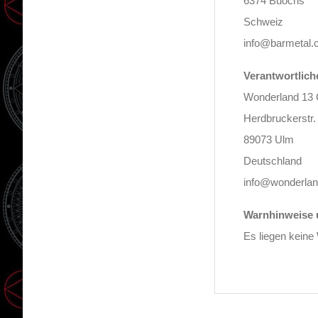
6374 Buochs
Schweiz
info@barmetal
Verantwortlich
Wonderland 1
Herdbruckerstr.
89073 Ulm
Deutschland
info@wonderlan
Warnhinweise u
Es liegen keine