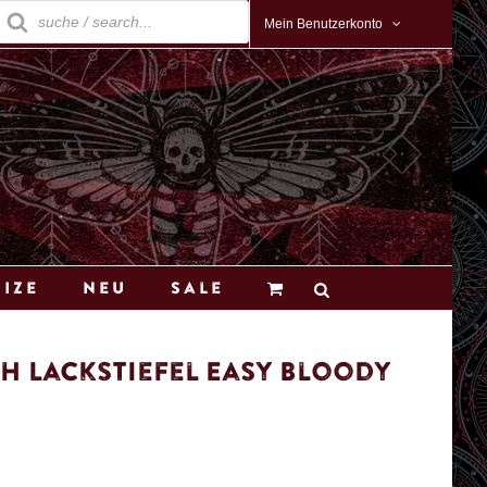
roducts
earch
Mein Benutzerkonto
Size
Neu
Sale
h Lackstiefel Easy Bloody