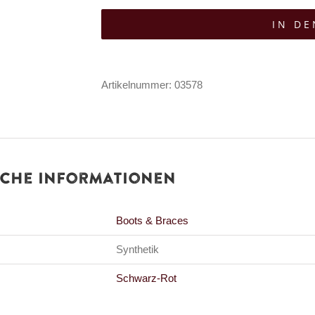
&
IN D
Braces
10-
Loch
Artikelnummer:
03578
Lackstiefel
Easy
Bloody
Patent
iche Informationen
Menge
Boots & Braces
Synthetik
Schwarz-Rot