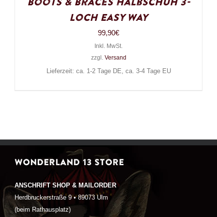
Boots & Braces Halbschuh 3-
Loch Easy Way
99,90
€
Inkl. MwSt.
zzgl.
Versand
Lieferzeit: ca. 1-2 Tage DE, ca. 3-4 Tage EU
WONDERLAND 13 STORE
ANSCHRIFT SHOP & MAILORDER
Herdbruckerstraße 9 • 89073 Ulm
(beim Rathausplatz)