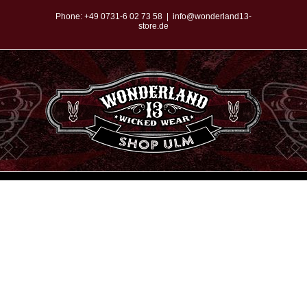
Zum
Phone:
+49 0731-6 02 73 58
|
info@wonderland13-
store.de
Inhalt
springen