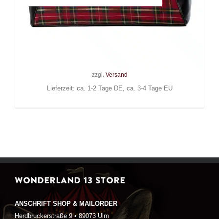
Banned Tasche Calling of the
Eclipse
59,90
€
Inkl. MwSt.
zzgl.
Versand
Lieferzeit: ca. 1-2 Tage DE, ca. 3-4 Tage EU
WONDERLAND 13 STORE
ANSCHRIFT SHOP & MAILORDER
Herdbruckerstraße 9 • 89073 Ulm