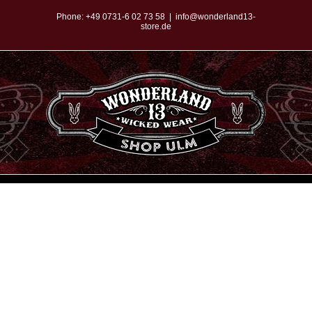
Zum
Phone:
+49 0731-6 02 73 58
|
info@wonderland13-
store.de
Inhalt
springen