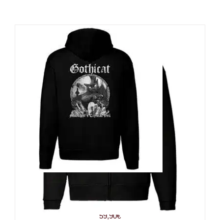
Gothicat Zip-Hoody Midnights
Crystal Veil
59,90
€