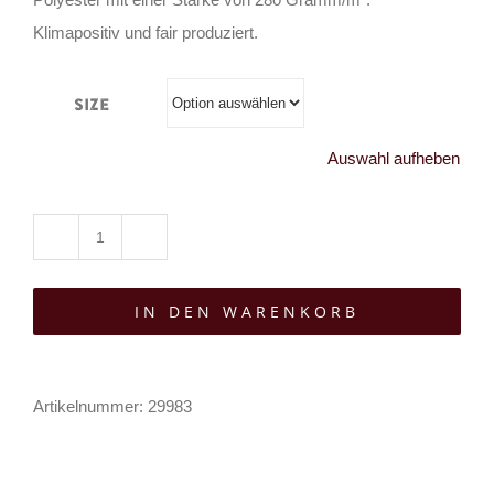
Klimapositiv und fair produziert.
Size
Auswahl aufheben
Easure
Hoody
IN DEN WARENKORB
The
Crow
Menge
Artikelnummer:
29983