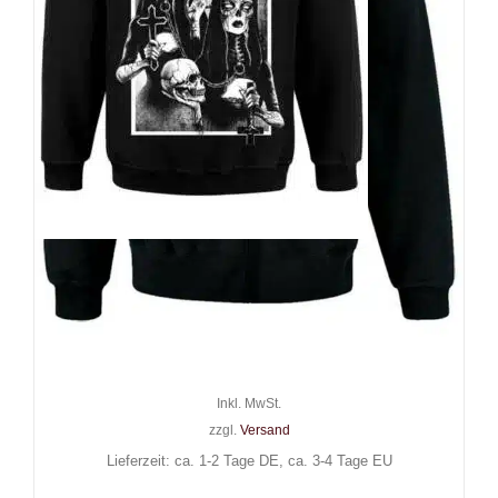
Hysteria Ink Zip-Hoody
Screaming Demons Eva My
Religion
59,90
€
Inkl. MwSt.
zzgl.
Versand
Lieferzeit: ca. 1-2 Tage DE, ca. 3-4 Tage EU