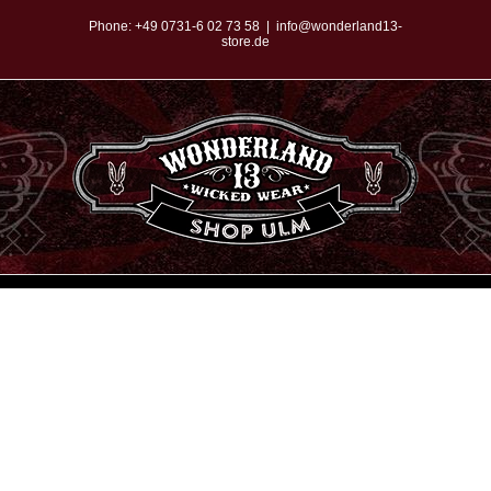
Zum
Phone:
+49 0731-6 02 73 58
|
info@wonderland13-
store.de
Inhalt
springen