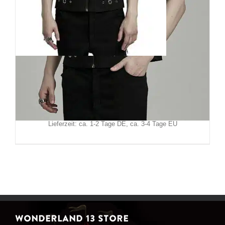
Punk Rave Weste Hardware
129,90
€
Inkl. MwSt.
zzgl.
Versand
Lieferzeit: ca. 1-2 Tage DE, ca. 3-4 Tage EU
WONDERLAND 13 STORE