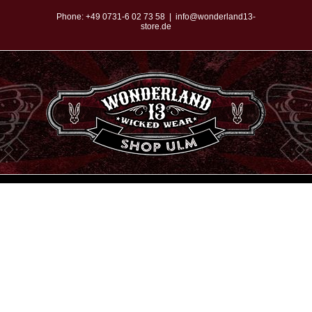
Zum
Phone:
+49 0731-6 02 73 58
|
info@wonderland13-
store.de
Inhalt
springen