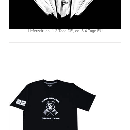
29,90
€
Inkl. MwSt.
zzgl.
Versand
Lieferzeit: ca. 1-2 Tage DE, ca. 3-4 Tage EU