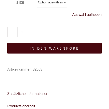
Size
Auswahl aufheben
Easure
T-
IN DEN WARENKORB
Shirt
Skull
Owl
Artikelnummer:
32953
Menge
Zusätzliche Informationen
Produktsicherheit