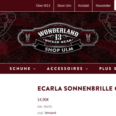
P
s
Über W13
Store Ulm
Kontakt
Newsletter
Schuhe
Accessoires
Plus 
eCarla Sonnenbrille 
14,90
€
Inkl. MwSt.
zzgl.
Versand