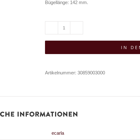
Bügellänge: 142 mm.
eCarla
Sonnenbrille
IN D
Glam
Rock
Vision
Artikelnummer:
30859003000
Menge
iche Informationen
ecarla