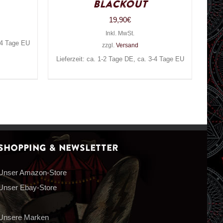
Blackout
19,90
€
Inkl. MwSt.
3-4 Tage EU
zzgl.
Versand
Lieferzeit: ca. 1-2 Tage DE, ca. 3-4 Tage EU
Shopping & Newsletter
Unser Amazon-Store
Unser Ebay-Store
Unsere Marken