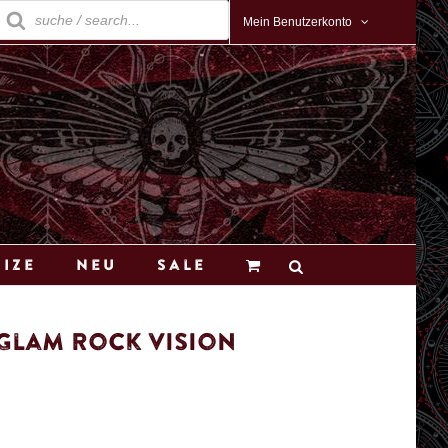
roducts
earch
Mein Benutzerkonto
Size
Neu
Sale
Glam Rock Vision