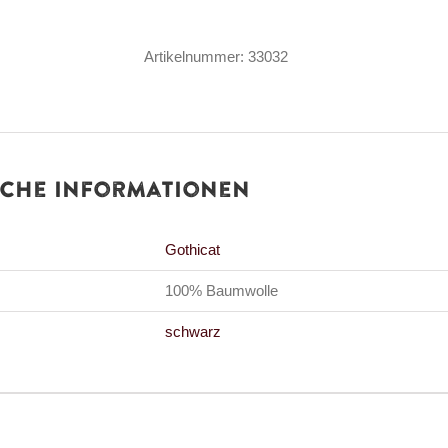
MGT
-
Artikelnummer:
33032
Meow
Gothicat
Treffen
Menge
iche Informationen
Gothicat
100% Baumwolle
schwarz