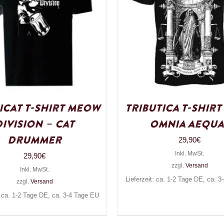
icat T-Shirt Meow
Tributica T-Shir
Division – Cat
Omnia Aequa
Drummer
29,90
€
Inkl. MwSt.
29,90
€
zzgl.
Versand
Inkl. MwSt.
Lieferzeit: ca. 1-2 Tage DE, ca. 
zzgl.
Versand
: ca. 1-2 Tage DE, ca. 3-4 Tage EU