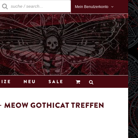
roducts
earch
Mein Benutzerkonto
Size
Neu
Sale
 – Meow Gothicat Treffen