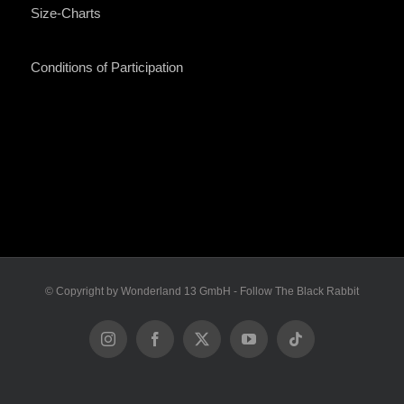
Size-Charts
Conditions of Participation
© Copyright by Wonderland 13 GmbH - Follow The Black Rabbit
Instagram
Facebook
X
YouTube
Tiktok