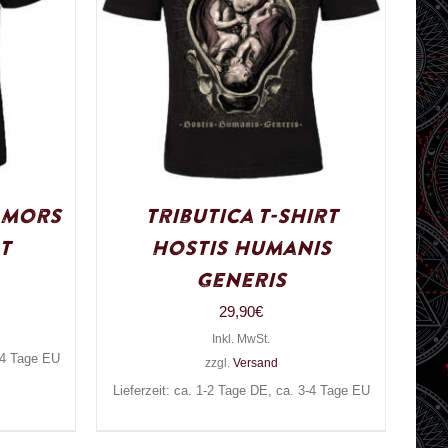
t Mors
Tributica T-Shirt
t
Hostis Humanis
Generis
29,90
€
Inkl. MwSt.
3-4 Tage EU
zzgl.
Versand
Lieferzeit: ca. 1-2 Tage DE, ca. 3-4 Tage EU