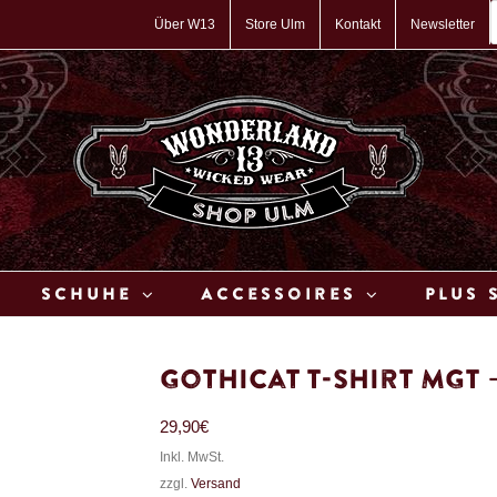
P
s
Über W13
Store Ulm
Kontakt
Newsletter
Schuhe
Accessoires
Plus 
Gothicat T-Shirt MGT
29,90
€
Inkl. MwSt.
zzgl.
Versand