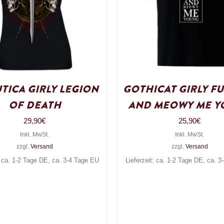
tica Girly Legion
Gothicat Girly F
of Death
and meowy me y
29,90
€
25,90
€
Inkl. MwSt.
Inkl. MwSt.
zzgl.
Versand
zzgl.
Versand
: ca. 1-2 Tage DE, ca. 3-4 Tage EU
Lieferzeit: ca. 1-2 Tage DE, ca. 