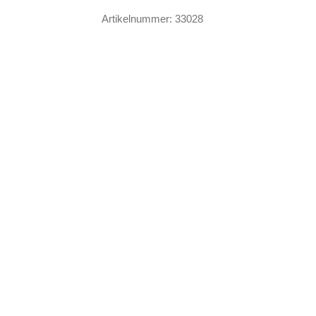
Meow
Artikelnummer:
33028
Gothicat
Treffen
Menge