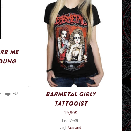
urr me
oung
Barmetal Girly
3-4 Tage EU
Tattooist
19,90
€
Inkl. MwSt.
zzgl.
Versand