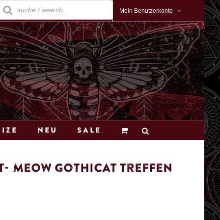
roducts
earch
Mein Benutzerkonto
Size
Neu
Sale
T- Meow Gothicat Treffen