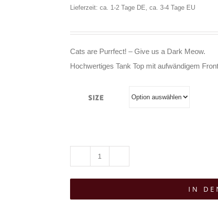
Lieferzeit: ca. 1-2 Tage DE, ca. 3-4 Tage EU
Cats are Purrfect! – Give us a Dark Meow.
Hochwertiges Tank Top mit aufwändigem Front-
Size
Gothicat
Tank
IN D
Top
MGT-