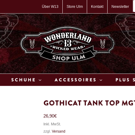
P
s
Über W13
Store Ulm
Kontakt
Newsletter
Schuhe
Accessoires
Plus 
Gothicat Tank Top MG
26,90
€
Inkl. MwSt.
zzgl.
Versand