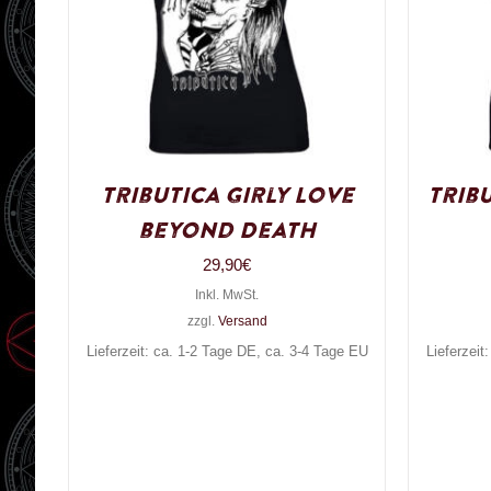
Tributica Girly Love
Tribu
beyond Death
29,90
€
Inkl. MwSt.
zzgl.
Versand
Lieferzeit: ca. 1-2 Tage DE, ca. 3-4 Tage EU
Lieferzeit