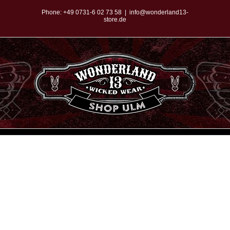
Zum
Phone:
+49 0731-6 02 73 58
|
info@wonderland13-
store.de
Inhalt
springen