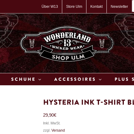
P
s
Über W13
Store Ulm
Kontakt
Newsletter
Schuhe
Accessoires
Plus 
Hysteria Ink T-Shirt B
29,90
€
Inkl. MwSt.
zzgl.
Versand