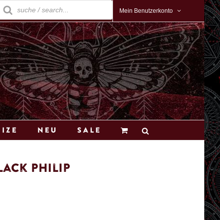
roducts
earch
Mein Benutzerkonto
Size
Neu
Sale
lack Philip