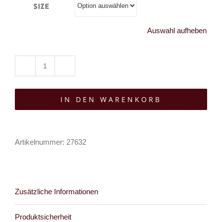
Size
Auswahl aufheben
Hysteria
Ink
IN DEN WARENKORB
T-
Shirt
Screaming
Artikelnummer:
27632
Demons
Laura
Hourglass
Menge
Zusätzliche Informationen
Produktsicherheit