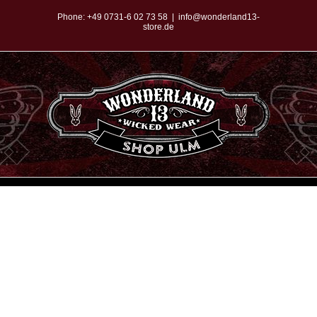
Zum
Phone:
+49 0731-6 02 73 58
|
info@wonderland13-
store.de
Inhalt
springen