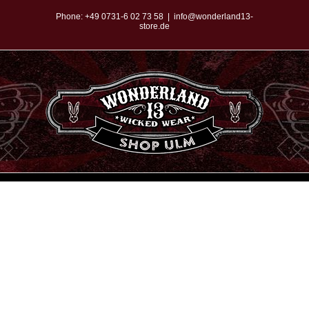
Zum
Phone:
+49 0731-6 02 73 58
|
info@wonderland13-
store.de
Inhalt
springen