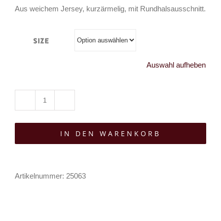
Aus weichem Jersey, kurzärmelig, mit Rundhalsausschnitt.
Size
Auswahl aufheben
Hysteria
Ink
IN DEN WARENKORB
T-
Shirt
Screaming
Artikelnummer:
25063
Demons
RIP
Menge