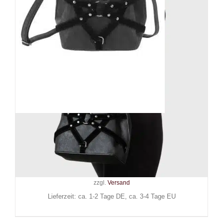
Killstar Schultertasche Faye
Realm
59,90
€
Inkl. MwSt.
zzgl.
Versand
Lieferzeit: ca. 1-2 Tage DE, ca. 3-4 Tage EU