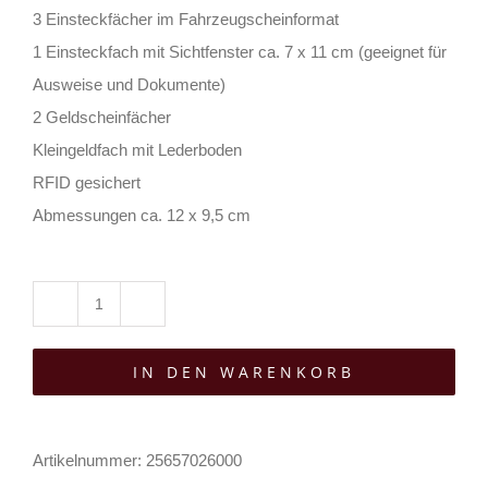
3 Einsteckfächer im Fahrzeugscheinformat
1 Einsteckfach mit Sichtfenster ca. 7 x 11 cm (geeignet für
Ausweise und Dokumente)
2 Geldscheinfächer
Kleingeldfach mit Lederboden
RFID gesichert
Abmessungen ca. 12 x 9,5 cm
JOriginal
Geldbeutel
IN DEN WARENKORB
Zeit
Vergeht
Quer
Artikelnummer:
25657026000
Menge