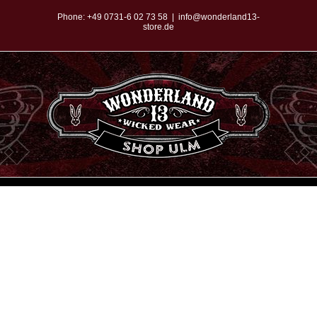
Zum
Phone:
+49 0731-6 02 73 58
|
info@wonderland13-
store.de
Inhalt
springen