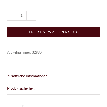
Killstar
Gürtel
IN DEN WARENKORB
Venomous
Rose
Triple
Artikelnummer:
32886
Buckle
Menge
Zusätzliche Informationen
Produktsicherheit