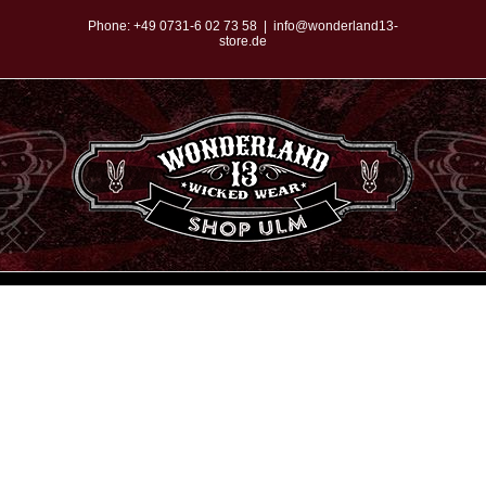
Zum
Phone:
+49 0731-6 02 73 58
|
info@wonderland13-
store.de
Inhalt
springen