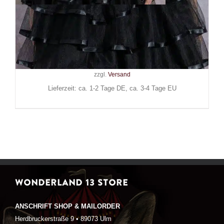
Mad Moonshine Harness
Sinner
29,90
€
Inkl. MwSt.
zzgl.
Versand
Lieferzeit: ca. 1-2 Tage DE, ca. 3-4 Tage EU
WONDERLAND 13 STORE
ANSCHRIFT SHOP & MAILORDER
Herdbruckerstraße 9 • 89073 Ulm