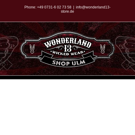
Zum
Phone:
+49 0731-6 02 73 58
|
info@wonderland13-
store.de
Inhalt
springen