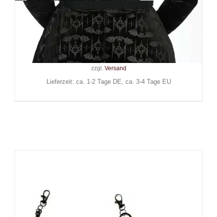
Banned Gürtel Black Fire
Armour
29,90
€
Inkl. MwSt.
zzgl.
Versand
Lieferzeit: ca. 1-2 Tage DE, ca. 3-4 Tage EU